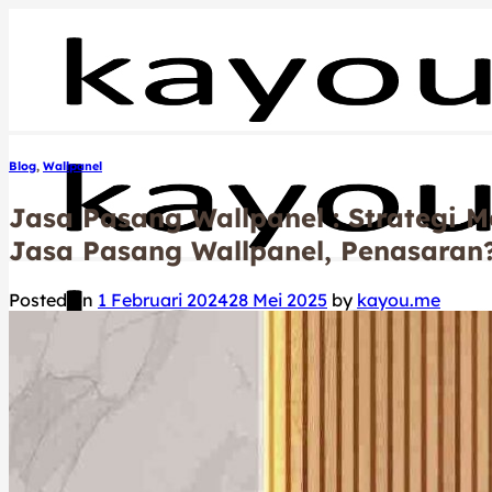
Skip
to
content
Blog
,
Wallpanel
Jasa Pasang Wallpanel : Strategi
Jasa Pasang Wallpanel, Penasaran
Posted on
1 Februari 2024
28 Mei 2025
by
kayou.me
Beranda
Product
Our Service
Our Supply