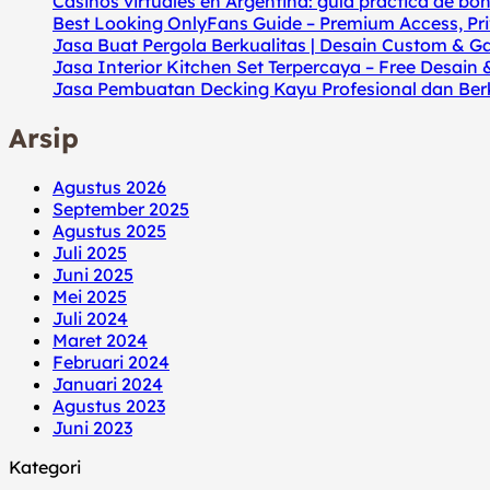
Casinos virtuales en Argentina: guía práctica de bo
Best Looking OnlyFans Guide – Premium Access, Pri
Jasa Buat Pergola Berkualitas | Desain Custom & G
Jasa Interior Kitchen Set Terpercaya – Free Desain 
Jasa Pembuatan Decking Kayu Profesional dan Berk
Arsip
Agustus 2026
September 2025
Agustus 2025
Juli 2025
Juni 2025
Mei 2025
Juli 2024
Maret 2024
Februari 2024
Januari 2024
Agustus 2023
Juni 2023
Kategori