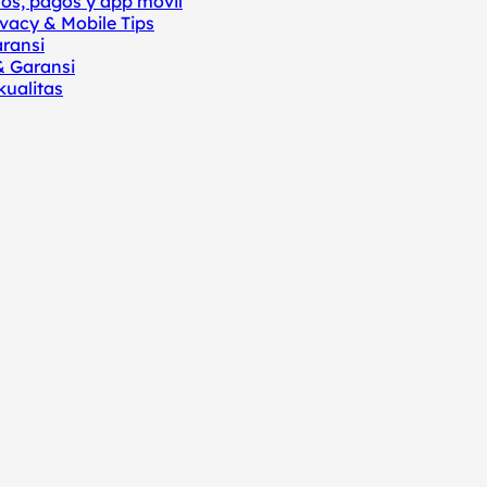
nos, pagos y app móvil
vacy & Mobile Tips
aransi
& Garansi
ualitas