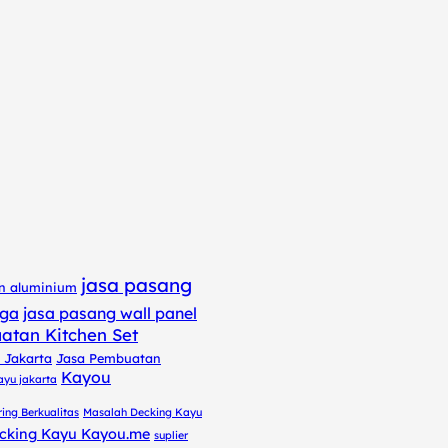
jasa pasang
en aluminium
gga
jasa pasang wall panel
atan Kitchen Set
 Jakarta
Jasa Pembuatan
Kayou
kayu jakarta
ing Berkualitas
Masalah Decking Kayu
ecking Kayu Kayou.me
suplier