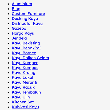
Aluminium
Blog
Custom Furniture
Decking Kayu
Distributor Kayu
Gazebo
Harga Kayu
Jendela
Kayu Bekisting
Kayu Bengkirai
Kayu Borneo
Kayu Dolken Gelam
Kayu Kamper
Kayu Kompas
Kayu Kruing
Kayu Lokal
Kayu Meranti
Kayu Racuk
Kayu Tembalun
Kayu Ulin
Kitchen Set
Kubikasi Kayu