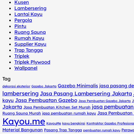
Kusen
Lambersering
Lantai Kayu
Pergola
Pintu
Ruang Sauna
Rumah Kayu
Supplier Kayu
Trap Tangga
Triplek
Triplek Plywood
Wallpanel
Tag
Gazebo Minimalis
jasa pasang de
dekorasi eksterior
Gazebo Jakarta
lambersering
Jasa Pasang Lambersering Jakarta
Jasa Pembuatan Gazebo
kayu
Jasa Pembuatan Gazebo Jakarta
J
jasa pembuatan
Jakarta
Jasa Pembuatan Kitchen Set Murah
Jasa Pembuatan
Ruang Sauna Murah
jasa pembuatan rumah kayu
Kayou.me
KayouMe
kayu bengkirai
Kontraktor Gazebo Profesiona
Material Bangunan
Pasang Trap Tangga
Peraw
pembuatan rumah kayu