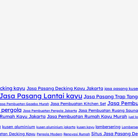
cking kayu
Jasa Pasang Decking Kayu Jakarta
jasa pasang kus
Jasa Pasang Lantai kayu
Jasa Pasang Trap Tan
Jasa Pembu
Jasa Pembuatan Kitchen Set
asa Pembuatan Gazebo Murah
 pergola
Jasa Pembuatan Ruang Sauna
Jasa Pembuatan Pergola Jakarta
 Rumah Kayu Jakarta
Jasa Pembuatan Rumah Kayu Murah
jual 
kusen aluminium
lambersering
l
kusen aluminium jakarta
kusen kayu
Lamberser
Situs Jasa Pasang D
atan Decking Kayu
Pergola Modern
Renovasi Rumah