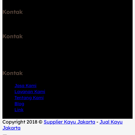
Kontak
Telp: 6289531671747
Kontak
Jl. Pelabuhan Kalibaru No.46, RT.2/RW.6, Kali Baru, Kec.
Cilincing, Jkt Utara, Daerah Khusus Ibukota Jakarta
14110
Kontak
Jasa Kami
Layanan Kami
Tentang Kami
Blog
Link
Copyright 2018 ©
Supplier Kayu Jakarta
-
Jual Kayu
Jakarta