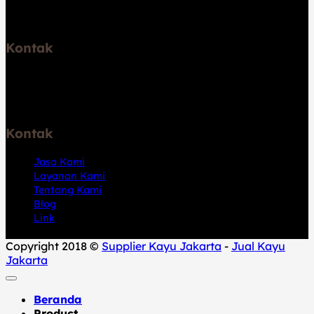
Telp: 6289531671747
Kontak
Jl. Pelabuhan Kalibaru No.46, RT.2/RW.6, Kali Baru, Kec.
Cilincing, Jkt Utara, Daerah Khusus Ibukota Jakarta
14110
Kontak
Jasa Kami
Layanan Kami
Tentang Kami
Blog
Link
Copyright 2018 ©
Supplier Kayu Jakarta
-
Jual Kayu
Jakarta
Beranda
Product