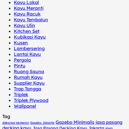
Kayu Lokal
Kayu Meranti
Kayu Racuk
Kayu Tembalun
Kayu Ulin
Kitchen Set
Kubikasi Kayu
Kusen
Lambersering
Lantai Kayu
Pergola
Pintu
Ruang Sauna
Rumah Kayu
Supplier Kayu
Trap Tangga
Triplek
Triplek Plywood
Wallpanel
Tag
Gazebo Minimalis
jasa pasang
dekorasi eksterior
Gazebo Jakarta
decking kayu
Jasa Pasang Decking Kayu Jakarta
jasa