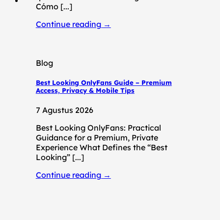
Cómo [...]
Continue reading
→
Blog
Best Looking OnlyFans Guide – Premium
Access, Privacy & Mobile Tips
7 Agustus 2026
Best Looking OnlyFans: Practical
Guidance for a Premium, Private
Experience What Defines the “Best
Looking” [...]
Continue reading
→