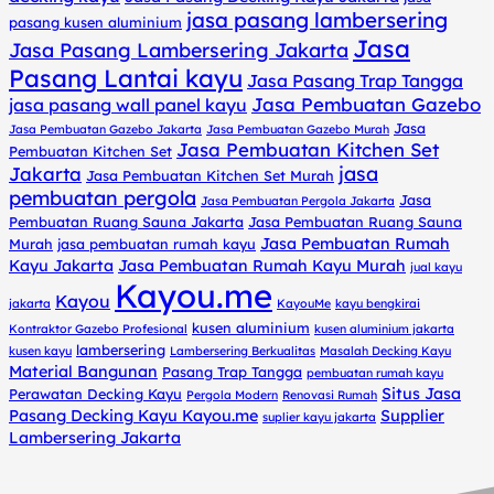
jasa pasang lambersering
pasang kusen aluminium
Jasa
Jasa Pasang Lambersering Jakarta
Pasang Lantai kayu
Jasa Pasang Trap Tangga
Jasa Pembuatan Gazebo
jasa pasang wall panel kayu
Jasa
Jasa Pembuatan Gazebo Jakarta
Jasa Pembuatan Gazebo Murah
Jasa Pembuatan Kitchen Set
Pembuatan Kitchen Set
jasa
Jakarta
Jasa Pembuatan Kitchen Set Murah
pembuatan pergola
Jasa
Jasa Pembuatan Pergola Jakarta
Pembuatan Ruang Sauna Jakarta
Jasa Pembuatan Ruang Sauna
Jasa Pembuatan Rumah
Murah
jasa pembuatan rumah kayu
Kayu Jakarta
Jasa Pembuatan Rumah Kayu Murah
jual kayu
Kayou.me
Kayou
jakarta
KayouMe
kayu bengkirai
kusen aluminium
Kontraktor Gazebo Profesional
kusen aluminium jakarta
lambersering
kusen kayu
Lambersering Berkualitas
Masalah Decking Kayu
Material Bangunan
Pasang Trap Tangga
pembuatan rumah kayu
Situs Jasa
Perawatan Decking Kayu
Pergola Modern
Renovasi Rumah
Pasang Decking Kayu Kayou.me
Supplier
suplier kayu jakarta
Lambersering Jakarta