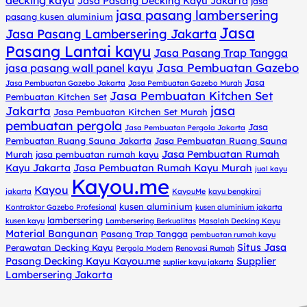
Jasa Pasang Decking Kayu Jakarta
jasa
jasa pasang lambersering
pasang kusen aluminium
Jasa
Jasa Pasang Lambersering Jakarta
Pasang Lantai kayu
Jasa Pasang Trap Tangga
Jasa Pembuatan Gazebo
jasa pasang wall panel kayu
Jasa
Jasa Pembuatan Gazebo Jakarta
Jasa Pembuatan Gazebo Murah
Jasa Pembuatan Kitchen Set
Pembuatan Kitchen Set
jasa
Jakarta
Jasa Pembuatan Kitchen Set Murah
pembuatan pergola
Jasa
Jasa Pembuatan Pergola Jakarta
Pembuatan Ruang Sauna Jakarta
Jasa Pembuatan Ruang Sauna
Jasa Pembuatan Rumah
Murah
jasa pembuatan rumah kayu
Kayu Jakarta
Jasa Pembuatan Rumah Kayu Murah
jual kayu
Kayou.me
Kayou
jakarta
KayouMe
kayu bengkirai
kusen aluminium
Kontraktor Gazebo Profesional
kusen aluminium jakarta
lambersering
kusen kayu
Lambersering Berkualitas
Masalah Decking Kayu
Material Bangunan
Pasang Trap Tangga
pembuatan rumah kayu
Situs Jasa
Perawatan Decking Kayu
Pergola Modern
Renovasi Rumah
Pasang Decking Kayu Kayou.me
Supplier
suplier kayu jakarta
Lambersering Jakarta