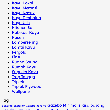
Kayu Lokal
Kayu Meranti
Kayu Racuk
Kayu Tembalun
Kayu Ulin
Kitchen Set
Kubikasi Kayu
Kusen
Lambersering
Lantai Kayu
Pergola
Pintu
Ruang Sauna
Rumah Kayu
Supplier Kayu
Trap Tangga
Triplek
Triplek Plywood
Wallpanel
Tag
Gazebo Minimalis
jasa pasang
dekorasi eksterior
Gazebo Jakarta
decking kayu