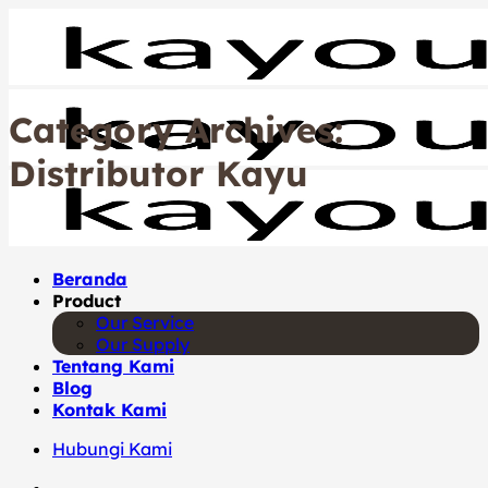
Skip
to
content
Category Archives:
Distributor Kayu
Beranda
Product
Our Service
Our Supply
Tentang Kami
Blog
Kontak Kami
Hubungi Kami