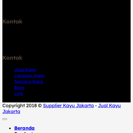
Telp: 6289531671747
Kontak
Jl. Pelabuhan Kalibaru No.46, RT.2/RW.6, Kali Baru, Kec.
Cilincing, Jkt Utara, Daerah Khusus Ibukota Jakarta
14110
Kontak
Jasa Kami
Layanan Kami
Tentang Kami
Blog
Link
Copyright 2018 ©
Supplier Kayu Jakarta
-
Jual Kayu
Jakarta
Beranda