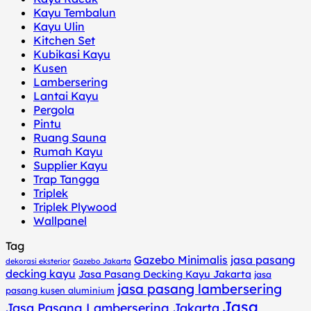
Kayu Tembalun
Kayu Ulin
Kitchen Set
Kubikasi Kayu
Kusen
Lambersering
Lantai Kayu
Pergola
Pintu
Ruang Sauna
Rumah Kayu
Supplier Kayu
Trap Tangga
Triplek
Triplek Plywood
Wallpanel
Tag
Gazebo Minimalis
jasa pasang
dekorasi eksterior
Gazebo Jakarta
decking kayu
Jasa Pasang Decking Kayu Jakarta
jasa
jasa pasang lambersering
pasang kusen aluminium
Jasa
Jasa Pasang Lambersering Jakarta