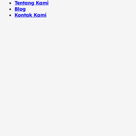
Tentang Kami
Blog
Kontak Kami