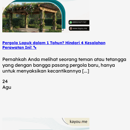
Pergola Lapuk dalam 1 Tahun? Hindari 4 Kesalahan
Perawatan Ini! 🔧
Pernahkah Anda melihat seorang teman atau tetangga
yang dengan bangga pasang pergola baru, hanya
untuk menyaksikan kecantikannya [...]
24
Agu