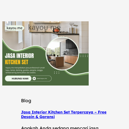
Blog
Jasa Interior Kitchen Set Terpercaya – Free
Desain & Garansi
Apakah Anda sedang mencari jasa