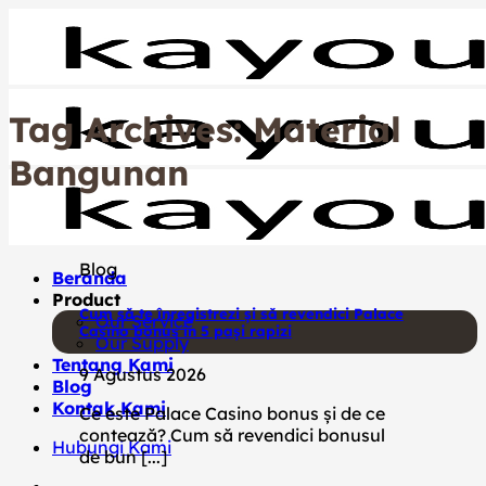
Skip
to
content
Tag Archives:
Material
Bangunan
Blog
Beranda
Product
Cum să te înregistrezi și să revendici Palace
Our Service
Casino bonus în 5 pași rapizi
Our Supply
Tentang Kami
9 Agustus 2026
Blog
Kontak Kami
Ce este Palace Casino bonus și de ce
contează? Cum să revendici bonusul
Hubungi Kami
de bun [...]