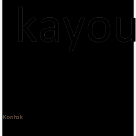
Jual kayu dan Jasa pembuatan rumah kayu,
pemasangan lantai kayu flooring, decking, pembuatan
gazebo, sauna, pergola, trap tangga, dan lambersering
Melayani Jakarta, Bogor, Depok, Tangerang, Bekasi,
Jawa Barat, Jawa Tengah, Jawa Timur, dan Bali.
Kontak
Telp: 6289531671747