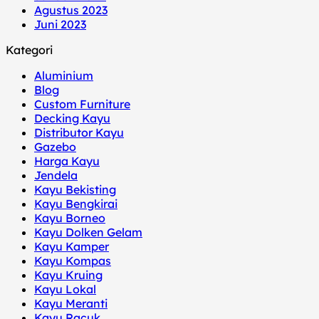
Agustus 2023
Juni 2023
Kategori
Aluminium
Blog
Custom Furniture
Decking Kayu
Distributor Kayu
Gazebo
Harga Kayu
Jendela
Kayu Bekisting
Kayu Bengkirai
Kayu Borneo
Kayu Dolken Gelam
Kayu Kamper
Kayu Kompas
Kayu Kruing
Kayu Lokal
Kayu Meranti
Kayu Racuk