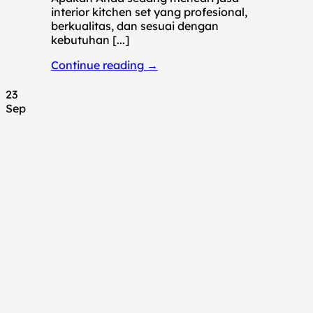
interior kitchen set yang profesional,
berkualitas, dan sesuai dengan
kebutuhan [...]
Continue reading
→
23
Sep