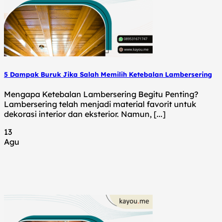
5 Dampak Buruk Jika Salah Memilih Ketebalan Lambersering
Mengapa Ketebalan Lambersering Begitu Penting?
Lambersering telah menjadi material favorit untuk
dekorasi interior dan eksterior. Namun, [...]
13
Agu