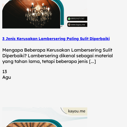
3 Jenis Kerusakan Lambersering Paling Sulit Diperbaiki
Mengapa Beberapa Kerusakan Lambersering Sulit
Diperbaiki? Lambersering dikenal sebagai material
yang tahan lama, tetapi beberapa jenis [...]
13
Agu