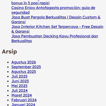
bonus în 5 pași rapizi
Casino Enjoy Antofagasta promoción: guía de
seguridad
Jasa Buat Pergola Berkualitas | Desain Custom &
Garansi
Jasa Interior Kitchen Set Terpercaya – Free Desain
& Garansi
Jasa Pembuatan Decking Kayu Profesional dan
Berkualitas
Arsip
Agustus 2026
September 2025
Agustus 2025
Juli 2025
Juni 2025
Mei 2025
Juli 2024
Maret 2024
Februari 2024
Januari 2024