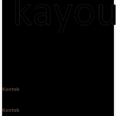
Jual kayu dan Jasa pembuatan rumah kayu,
pemasangan lantai kayu flooring, decking, pembuatan
gazebo, sauna, pergola, trap tangga, dan lambersering
Melayani Jakarta, Bogor, Depok, Tangerang, Bekasi,
Jawa Barat, Jawa Tengah, Jawa Timur, dan Bali.
Kontak
Telp: 6289531671747
Kontak