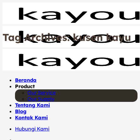
Skip
to
content
Tag Archives:
kusen kayu
Beranda
Product
Our Service
Our Supply
Tentang Kami
Blog
Kontak Kami
Hubungi Kami