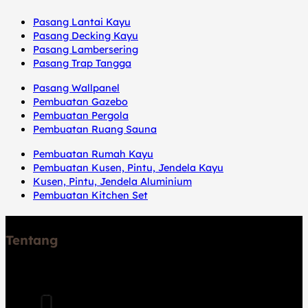
Pasang Lantai Kayu
Pasang Decking Kayu
Pasang Lambersering
Pasang Trap Tangga
Pasang Wallpanel
Pembuatan Gazebo
Pembuatan Pergola
Pembuatan Ruang Sauna
Pembuatan Rumah Kayu
Pembuatan Kusen, Pintu, Jendela Kayu
Kusen, Pintu, Jendela Aluminium
Pembuatan Kitchen Set
Tentang