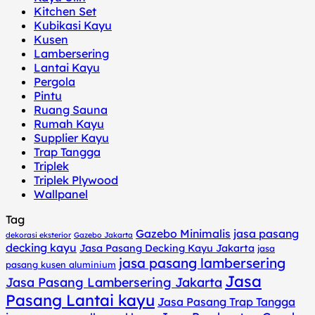
Kitchen Set
Kubikasi Kayu
Kusen
Lambersering
Lantai Kayu
Pergola
Pintu
Ruang Sauna
Rumah Kayu
Supplier Kayu
Trap Tangga
Triplek
Triplek Plywood
Wallpanel
Tag
Gazebo Minimalis
jasa pasang
dekorasi eksterior
Gazebo Jakarta
decking kayu
Jasa Pasang Decking Kayu Jakarta
jasa
jasa pasang lambersering
pasang kusen aluminium
Jasa
Jasa Pasang Lambersering Jakarta
Pasang Lantai kayu
Jasa Pasang Trap Tangga