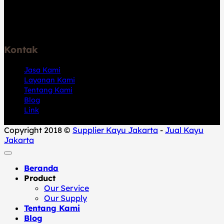
Jl. Pelabuhan Kalibaru No.46, RT.2/RW.6, Kali Baru, Kec.
Cilincing, Jkt Utara, Daerah Khusus Ibukota Jakarta
14110
Kontak
Jasa Kami
Layanan Kami
Tentang Kami
Blog
Link
Copyright 2018 ©
Supplier Kayu Jakarta
-
Jual Kayu
Jakarta
Beranda
Product
Our Service
Our Supply
Tentang Kami
Blog