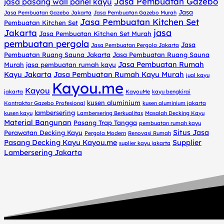
Jasa Pembuatan Gazebo
jasa pasang wall panel kayu
Jasa
Jasa Pembuatan Gazebo Jakarta
Jasa Pembuatan Gazebo Murah
Jasa Pembuatan Kitchen Set
Pembuatan Kitchen Set
jasa
Jakarta
Jasa Pembuatan Kitchen Set Murah
pembuatan pergola
Jasa
Jasa Pembuatan Pergola Jakarta
Pembuatan Ruang Sauna Jakarta
Jasa Pembuatan Ruang Sauna
Jasa Pembuatan Rumah
Murah
jasa pembuatan rumah kayu
Kayu Jakarta
Jasa Pembuatan Rumah Kayu Murah
jual kayu
Kayou.me
Kayou
jakarta
KayouMe
kayu bengkirai
kusen aluminium
Kontraktor Gazebo Profesional
kusen aluminium jakarta
lambersering
kusen kayu
Lambersering Berkualitas
Masalah Decking Kayu
Material Bangunan
Pasang Trap Tangga
pembuatan rumah kayu
Situs Jasa
Perawatan Decking Kayu
Pergola Modern
Renovasi Rumah
Pasang Decking Kayu Kayou.me
Supplier
suplier kayu jakarta
Lambersering Jakarta