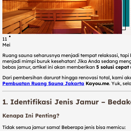
Tentang Kami
Blog
Kontak Kami
Hubungi Kami
11
Mei
Ruang sauna seharusnya menjadi tempat relaksasi, tapi 
menjadi mimpi buruk kesehatan! Jika Anda sedang meng
bebas jamur, artikel ini akan memberikan
5 solusi cepat
Dari pembersihan darurat hingga renovasi total, kami 
Pembuatan Ruang Sauna Jakarta
Kayou.me
. Yuk, s
1. Identifikasi Jenis Jamur – Bed
Kenapa Ini Penting?
Tidak semua jamur sama! Beberapa jenis bisa memicu: