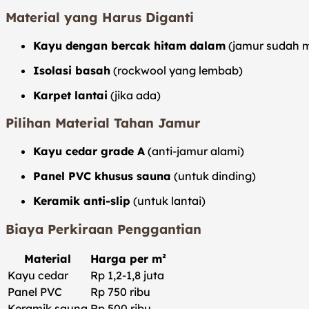
Material yang Harus Diganti
Kayu dengan bercak hitam dalam
(jamur sudah m
Isolasi basah
(rockwool yang lembab)
Karpet lantai
(jika ada)
Pilihan Material Tahan Jamur
Kayu cedar grade A
(anti-jamur alami)
Panel PVC khusus sauna
(untuk dinding)
Keramik anti-slip
(untuk lantai)
Biaya Perkiraan Penggantian
Material
Harga per m²
Kayu cedar
Rp 1,2-1,8 juta
Panel PVC
Rp 750 ribu
Keramik sauna
Rp 500 ribu