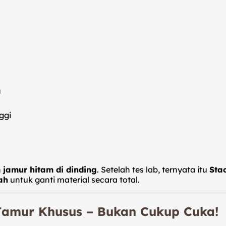
a
ggi
n
jamur hitam di dinding
. Setelah tes lab, ternyata itu
Sta
ah
untuk ganti material secara total.
-Jamur Khusus – Bukan Cukup Cuka!