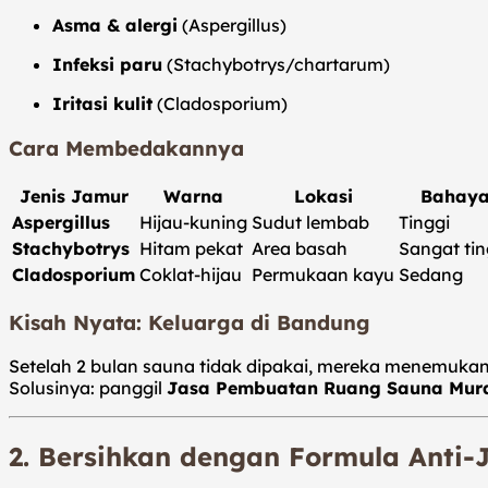
Asma & alergi
(Aspergillus)
Infeksi paru
(Stachybotrys/chartarum)
Iritasi kulit
(Cladosporium)
Cara Membedakannya
Jenis Jamur
Warna
Lokasi
Bahay
Aspergillus
Hijau-kuning
Sudut lembab
Tinggi
Stachybotrys
Hitam pekat
Area basah
Sangat tin
Cladosporium
Coklat-hijau
Permukaan kayu
Sedang
Kisah Nyata: Keluarga di Bandung
Setelah 2 bulan sauna tidak dipakai, mereka menemuka
Solusinya: panggil
Jasa Pembuatan Ruang Sauna Mur
2. Bersihkan dengan Formula Anti