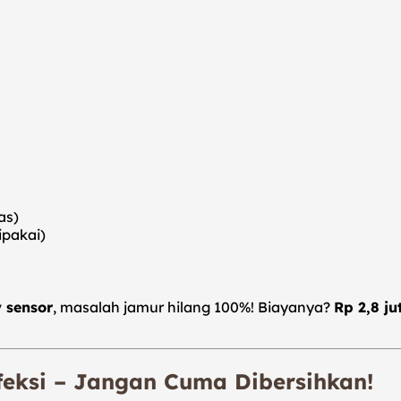
as)
ipakai)
y sensor
, masalah jamur hilang 100%! Biayanya?
Rp 2,8 ju
nfeksi – Jangan Cuma Dibersihkan!