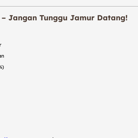
n – Jangan Tunggu Jamur Datang!
r
an
%)