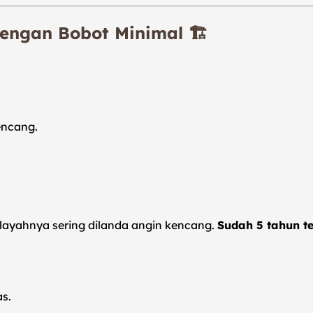
engan Bobot Minimal 🏗️
encang.
ilayahnya sering dilanda angin kencang.
Sudah 5 tahun t
s.