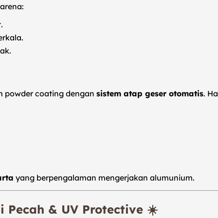
arena:
.
erkala.
ak.
m powder coating dengan
sistem atap geser otomatis
. H
arta
yang berpengalaman mengerjakan alumunium.
i Pecah & UV Protective ☀️