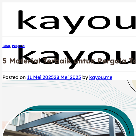
Skip
to
content
Blog
,
Pergola
5 Material Terbaik untuk Pergola 
Posted on
11 Mei 2025
28 Mei 2025
by
kayou.me
Beranda
Product
Our Service
Our Supply