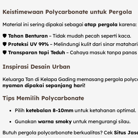
Keistimewaan Polycarbonate untuk Pergola
Material ini sering dipakai sebagai
atap pergola
karena:
🛡️
Tahan Benturan
– Tidak mudah pecah seperti kaca.
🛡️
Proteksi UV 99%
– Melindungi kulit dari sinar matahar
🛡️
Transparan tapi Teduh
– Cahaya masuk tanpa panas b
Inspirasi Desain Urban
Keluarga Tan di Kelapa Gading memasang pergola polyc
nyaman dipakai sepanjang hari!
Tips Memilih Polycarbonate
Pilih
ketebalan 8-10mm
untuk ketahanan optimal.
Gunakan
warna smoky
untuk mengurangi silau.
Butuh pergola polycarbonate berkualitas? Cek
Situs Ja