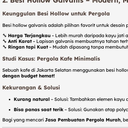
2. Besi Hollow Galvanis – Modern, M
Keunggulan Besi Hollow untuk Pergola
Besi hollow galvanis adalah pilihan favorit untuk desain
🔧
Harga Terjangkau
– Lebih murah daripada kayu jati a
🔧
Anti Karat
– Lapisan galvanis membuatnya tahan terh
🔧
Ringan tapi Kuat
– Mudah dipasang tanpa membutuh
Studi Kasus: Pergola Kafe Minimalis
Sebuah kafe di Jakarta Selatan menggunakan besi holl
dengan budget hemat!
Kekurangan & Solusi
Kurang natural
– Solusi: Tambahkan elemen kayu 
Bisa panas saat terik
– Solusi: Gunakan atap poly
Bagi yang mencari
Jasa Pembuatan Pergola Murah
, b