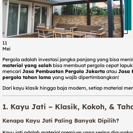
Tentang Kami
Blog
Kontak Kami
Hubungi Kami
11
Mei
Pergola adalah investasi jangka panjang yang bisa men
material yang salah
bisa membuat pergola cepat lapuk
mencari
Jasa Pembuatan Pergola Jakarta
atau
Jasa 
pergola tahan lama
yang wajib dipertimbangkan!
Dari kayu klasik hingga baja modern, setiap material me
1. Kayu Jati – Klasik, Kokoh, & Ta
Kenapa Kayu Jati Paling Banyak Dipilih?
Kayu jati adalah material premium yang sering digunak