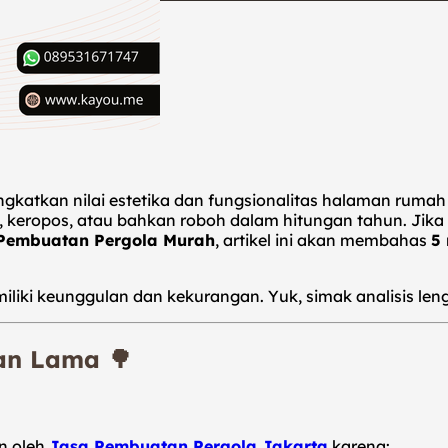
ingkatkan nilai estetika dan fungsionalitas halaman rum
, keropos, atau bahkan roboh dalam hitungan tahun. Jik
Pembuatan Pergola Murah
, artikel ini akan membahas
5 
miliki keunggulan dan kekurangan. Yuk, simak analisis le
han Lama 🌳
an oleh
Jasa Pembuatan Pergola Jakarta
karena: