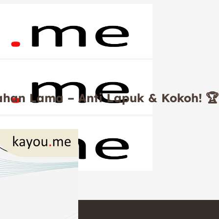
Tahan Lama – Anti Lapuk & Kokoh! 🏆