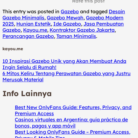
Rate this post
This entry was posted in
Gazebo
and tagged
Desain
Gazebo Minimalis
,
Gazebo Mewah
,
Gazebo Modern
2025
,
Hunian Estetik
,
Ide Gazebo
,
Jasa Pembuatan
Gazebo
,
Kayou.me
,
Kontraktor Gazebo Jakarta
,
Perancangan Gazebo
,
Taman Minimalis
.
kayou.me
10 Inspirasi Gazebo Unik yang Akan Membuat Anda
Ingin Selalu di Rumah!
6 Mitos Keliru Tentang Perawatan Gazebo yang Justru
Merusak Material
Info Lainnya
Best New OnlyFans Guide: Features, Privacy, and
Premium Access
Casinos virtuales en Argentina: guía práctica de
bonos, pagos y app móvil
Best Looking OnlyFans Guide – Premium Access,
Privacy & Mobile Tips