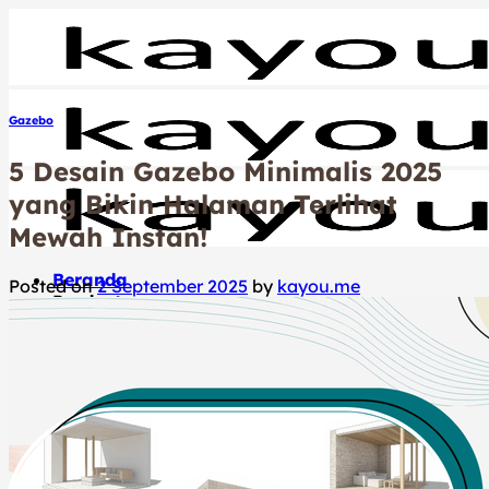
Skip
to
content
Gazebo
5 Desain Gazebo Minimalis 2025
yang Bikin Halaman Terlihat
Mewah Instan!
Beranda
Posted on
2 September 2025
by
kayou.me
Product
Our Service
Our Supply
Tentang Kami
Blog
Kontak Kami
Hubungi Kami