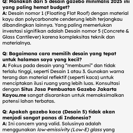
Q: Manakah dari 5 desain gazebo minimalis 2025 ini
yang paling hemat budget?
A:
Desain nomor 1 (Floating Flat Roof) dengan material
kayu dan polycarbonate cenderung lebih terjangkau
dibandingkan lainnya. Yang paling memerlukan
investasi signifikan adalah Desain nomor 5 (Concrete &
Glass Cantilever) karena kompleksitas teknik dan
materialnya.
Q: Bagaimana cara memilih desain yang tepat
untuk halaman saya yang kecil?
A:
Fokus pada desain yang “membumi” dan tidak
terlalu tinggi, seperti Desain 1 atau 3. Gunakan warna
terang dan material reflektif (seperti kaca) untuk
menciptakan ilusi ruang yang lebih luas. Konsultasi
dengan
Situs Jasa Pembuatan Gazebo Jakarta
Kayou.me
sangat disarankan untuk memaksimalkan
potensi lahan terbatas.
Q: Apakah gazebo kaca (Desain 5) tidak akan
menjadi sangat panas di Indonesia?
A:
Ini concern yang valid. Solusinya adalah
menggunakan
low-emissivity (Low-E) glass
yang