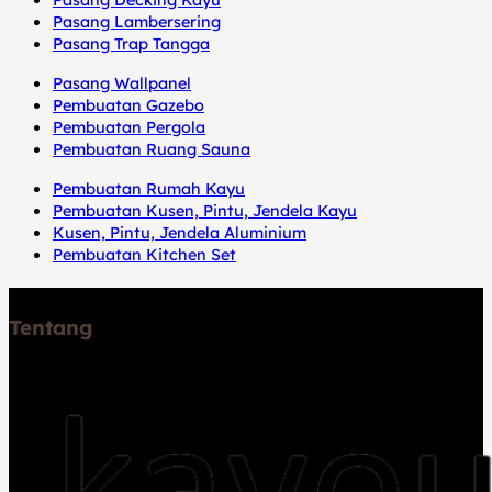
Pasang Decking Kayu
Pasang Lambersering
Pasang Trap Tangga
Pasang Wallpanel
Pembuatan Gazebo
Pembuatan Pergola
Pembuatan Ruang Sauna
Pembuatan Rumah Kayu
Pembuatan Kusen, Pintu, Jendela Kayu
Kusen, Pintu, Jendela Aluminium
Pembuatan Kitchen Set
Tentang