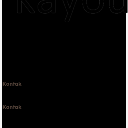
Jual kayu dan Jasa pembuatan rumah kayu,
pemasangan lantai kayu flooring, decking, pembuatan
gazebo, sauna, pergola, trap tangga, dan lambersering
Melayani Jakarta, Bogor, Depok, Tangerang, Bekasi,
Jawa Barat, Jawa Tengah, Jawa Timur, dan Bali.
Kontak
Telp: 6289531671747
Kontak
Jl. Pelabuhan Kalibaru No.46, RT.2/RW.6, Kali Baru, Kec.
Cilincing, Jkt Utara, Daerah Khusus Ibukota Jakarta