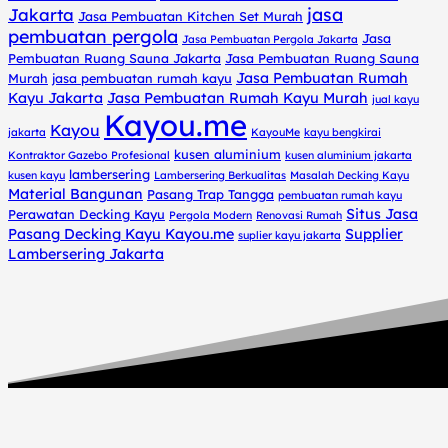
jasa
Jakarta
Jasa Pembuatan Kitchen Set Murah
pembuatan pergola
Jasa
Jasa Pembuatan Pergola Jakarta
Pembuatan Ruang Sauna Jakarta
Jasa Pembuatan Ruang Sauna
Jasa Pembuatan Rumah
Murah
jasa pembuatan rumah kayu
Kayu Jakarta
Jasa Pembuatan Rumah Kayu Murah
jual kayu
Kayou.me
Kayou
jakarta
KayouMe
kayu bengkirai
kusen aluminium
Kontraktor Gazebo Profesional
kusen aluminium jakarta
lambersering
kusen kayu
Lambersering Berkualitas
Masalah Decking Kayu
Material Bangunan
Pasang Trap Tangga
pembuatan rumah kayu
Situs Jasa
Perawatan Decking Kayu
Pergola Modern
Renovasi Rumah
Pasang Decking Kayu Kayou.me
Supplier
suplier kayu jakarta
Lambersering Jakarta