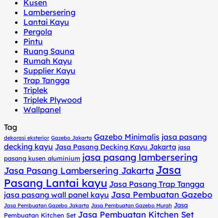
Kusen
Lambersering
Lantai Kayu
Pergola
Pintu
Ruang Sauna
Rumah Kayu
Supplier Kayu
Trap Tangga
Triplek
Triplek Plywood
Wallpanel
Tag
Gazebo Minimalis
jasa pasang
dekorasi eksterior
Gazebo Jakarta
decking kayu
Jasa Pasang Decking Kayu Jakarta
jasa
jasa pasang lambersering
pasang kusen aluminium
Jasa
Jasa Pasang Lambersering Jakarta
Pasang Lantai kayu
Jasa Pasang Trap Tangga
Jasa Pembuatan Gazebo
jasa pasang wall panel kayu
Jasa
Jasa Pembuatan Gazebo Jakarta
Jasa Pembuatan Gazebo Murah
Jasa Pembuatan Kitchen Set
Pembuatan Kitchen Set