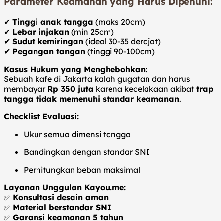
Parameter Keamanan yang Harus Dipenuhi:
✔
Tinggi anak tangga
(maks 20cm)
✔
Lebar injakan
(min 25cm)
✔
Sudut kemiringan
(ideal 30-35 derajat)
✔
Pegangan tangan
(tinggi 90-100cm)
Kasus Hukum yang Menghebohkan:
Sebuah kafe di Jakarta kalah gugatan dan harus
membayar
Rp 350 juta
karena kecelakaan akibat
trap
tangga tidak memenuhi standar keamanan
.
Checklist Evaluasi:
Ukur semua dimensi tangga
Bandingkan dengan standar SNI
Perhitungkan beban maksimal
Layanan Unggulan Kayou.me:
✅
Konsultasi desain aman
✅
Material berstandar SNI
✅
Garansi keamanan 5 tahun