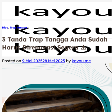
Skip
to
content
Blog
,
Trap Tangga
3 Tanda Trap Tangga Anda Sudah
Harus Direnovasi Segera ⚠️
Posted on
9 Mei 2025
28 Mei 2025
by
kayou.me
Beranda
Product
Our Service
Our Supply
Tentang Kami
Blog
Kontak Kami
Hubungi Kami