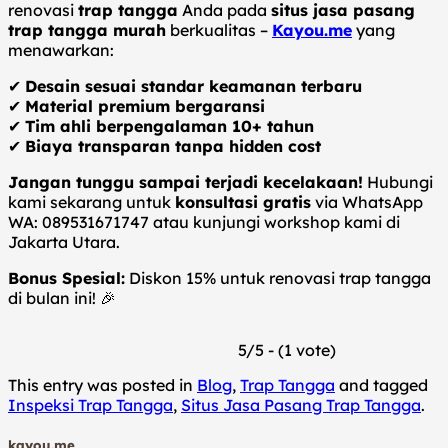
renovasi
trap tangga
Anda pada
situs jasa pasang
trap tangga murah
berkualitas –
Kayou.me
yang
menawarkan:
✔
Desain sesuai standar keamanan terbaru
✔
Material premium bergaransi
✔
Tim ahli berpengalaman 10+ tahun
✔
Biaya transparan tanpa hidden cost
Jangan tunggu sampai terjadi kecelakaan!
Hubungi
kami sekarang untuk
konsultasi gratis
via WhatsApp
WA: 089531671747 atau kunjungi workshop kami di
Jakarta Utara.
Bonus Spesial:
Diskon 15% untuk renovasi trap tangga
di bulan ini! 🎉
5/5 - (1 vote)
This entry was posted in
Blog
,
Trap Tangga
and tagged
Inspeksi Trap Tangga
,
Situs Jasa Pasang Trap Tangga
.
kayou.me