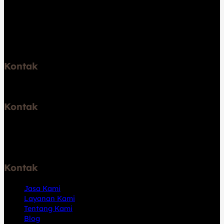
Melayani Jakarta, Bogor, Depok, Tangerang, Bekasi,
Jawa Barat, Jawa Tengah, Jawa Timur, dan Bali.
Kontak
Telp: 6289531671747
Kontak
Jl. Pelabuhan Kalibaru No.46, RT.2/RW.6, Kali Baru, Kec.
Cilincing, Jkt Utara, Daerah Khusus Ibukota Jakarta
14110
Kontak
Jasa Kami
Layanan Kami
Tentang Kami
Blog