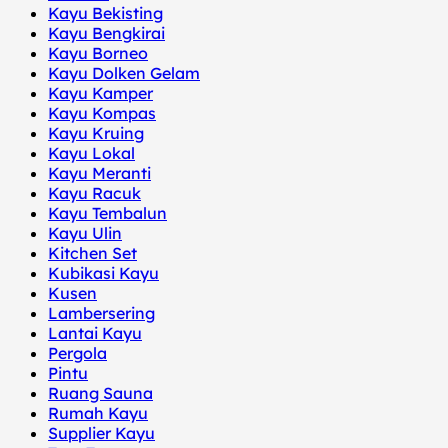
Kayu Bekisting
Kayu Bengkirai
Kayu Borneo
Kayu Dolken Gelam
Kayu Kamper
Kayu Kompas
Kayu Kruing
Kayu Lokal
Kayu Meranti
Kayu Racuk
Kayu Tembalun
Kayu Ulin
Kitchen Set
Kubikasi Kayu
Kusen
Lambersering
Lantai Kayu
Pergola
Pintu
Ruang Sauna
Rumah Kayu
Supplier Kayu