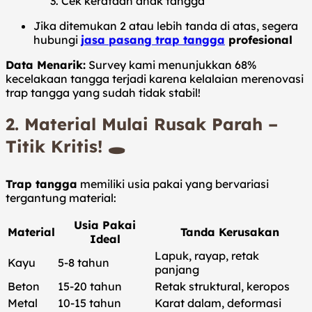
Cek kerataan anak tangga
Jika ditemukan 2 atau lebih tanda di atas, segera
hubungi
jasa pasang trap tangga
profesional
Data Menarik:
Survey kami menunjukkan 68%
kecelakaan tangga terjadi karena kelalaian merenovasi
trap tangga yang sudah tidak stabil!
2.
Material Mulai Rusak Parah –
Titik Kritis!
🕳️
Trap tangga
memiliki usia pakai yang bervariasi
tergantung material:
Usia Pakai
Material
Tanda Kerusakan
Ideal
Lapuk, rayap, retak
Kayu
5-8 tahun
panjang
Beton
15-20 tahun
Retak struktural, keropos
Metal
10-15 tahun
Karat dalam, deformasi