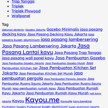
Trap Tangga
Triplek
Triplek Plywood
Wallpanel
Tag
Gazebo Minimalis
jasa pasang
dekorasi eksterior
Gazebo Jakarta
decking kayu
Jasa Pasang Decking Kayu Jakarta
jasa
jasa pasang lambersering
pasang kusen aluminium
Jasa
Jasa Pasang Lambersering Jakarta
Pasang Lantai kayu
Jasa Pasang Trap Tangga
Jasa Pembuatan Gazebo
jasa pasang wall panel kayu
Jasa
Jasa Pembuatan Gazebo Jakarta
Jasa Pembuatan Gazebo Murah
Jasa Pembuatan Kitchen Set
Pembuatan Kitchen Set
jasa
Jakarta
Jasa Pembuatan Kitchen Set Murah
pembuatan pergola
Jasa
Jasa Pembuatan Pergola Jakarta
Pembuatan Ruang Sauna Jakarta
Jasa Pembuatan Ruang Sauna
Jasa Pembuatan Rumah
Murah
jasa pembuatan rumah kayu
Kayu Jakarta
Jasa Pembuatan Rumah Kayu Murah
jual kayu
Kayou.me
Kayou
jakarta
KayouMe
kayu bengkirai
kusen aluminium
Kontraktor Gazebo Profesional
kusen aluminium jakarta