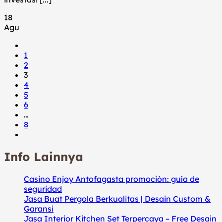
18
Agu
1
2
3
4
5
6
…
8
Info Lainnya
Casino Enjoy Antofagasta promoción: guía de
seguridad
Jasa Buat Pergola Berkualitas | Desain Custom &
Garansi
Jasa Interior Kitchen Set Terpercaya – Free Desain