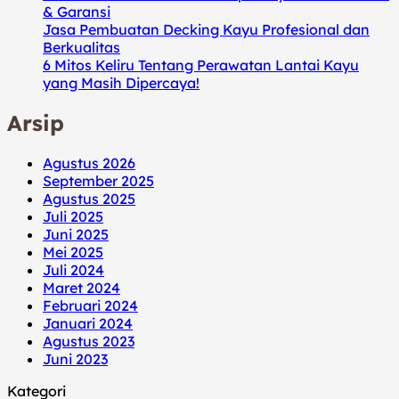
& Garansi
Jasa Pembuatan Decking Kayu Profesional dan
Berkualitas
6 Mitos Keliru Tentang Perawatan Lantai Kayu
yang Masih Dipercaya!
Arsip
Agustus 2026
September 2025
Agustus 2025
Juli 2025
Juni 2025
Mei 2025
Juli 2024
Maret 2024
Februari 2024
Januari 2024
Agustus 2023
Juni 2023
Kategori