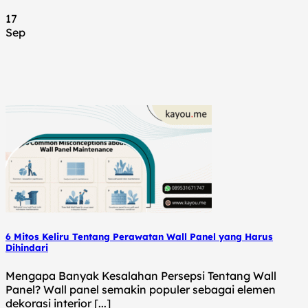
17
Sep
6 Mitos Keliru Tentang Perawatan Wall Panel yang Harus
Dihindari
Mengapa Banyak Kesalahan Persepsi Tentang Wall
Panel? Wall panel semakin populer sebagai elemen
dekorasi interior [...]