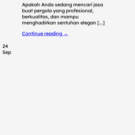
Apakah Anda sedang mencari jasa
buat pergola yang profesional,
berkualitas, dan mampu
menghadirkan sentuhan elegan [...]
Continue reading
→
24
Sep