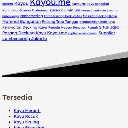
Kayou.me
Kayou
jakarta
KayouMe
kayu bengkirai
kusen aluminium
Kontraktor Gazebo Profesional
kusen aluminium jakarta
lambersering
kusen kayu
Lambersering Berkualitas
Masalah Decking Kayu
Material Bangunan
Pasang Trap Tangga
pembuatan rumah kayu
Situs Jasa
Perawatan Decking Kayu
Pergola Modern
Renovasi Rumah
Pasang Decking Kayu Kayou.me
Supplier
suplier kayu jakarta
Lambersering Jakarta
Tersedia
Kayu Meranti
Kayu Racuk
Kayu Kruing
Kayu Bengkirai