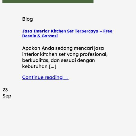
Blog
Jasa Interior Kitchen Set Terpercaya – Free
Desain & Garansi
Apakah Anda sedang mencari jasa
interior kitchen set yang profesional,
berkualitas, dan sesuai dengan
kebutuhan [...]
Continue reading
→
23
Sep