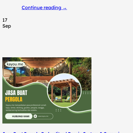
Continue reading
→
17
Sep