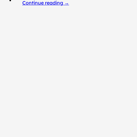
Continue reading
→