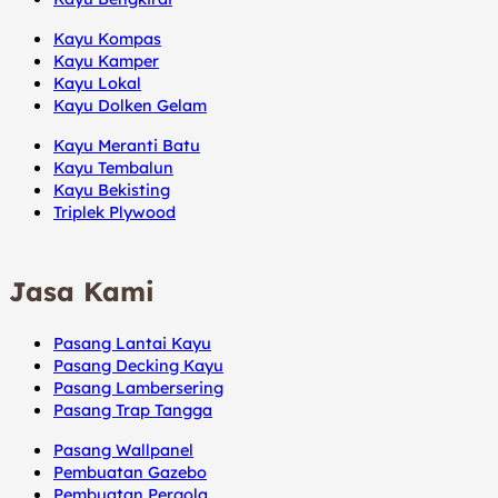
Kayu Kompas
Kayu Kamper
Kayu Lokal
Kayu Dolken Gelam
Kayu Meranti Batu
Kayu Tembalun
Kayu Bekisting
Triplek Plywood
Jasa Kami
Pasang Lantai Kayu
Pasang Decking Kayu
Pasang Lambersering
Pasang Trap Tangga
Pasang Wallpanel
Pembuatan Gazebo
Pembuatan Pergola