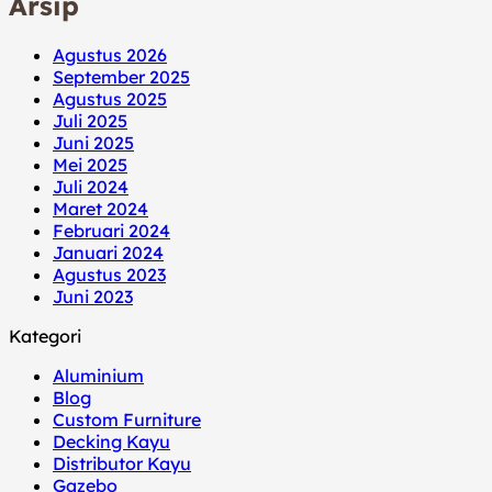
Arsip
Agustus 2026
September 2025
Agustus 2025
Juli 2025
Juni 2025
Mei 2025
Juli 2024
Maret 2024
Februari 2024
Januari 2024
Agustus 2023
Juni 2023
Kategori
Aluminium
Blog
Custom Furniture
Decking Kayu
Distributor Kayu
Gazebo