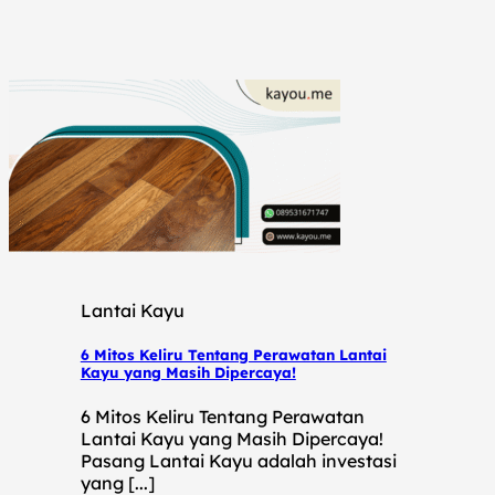
Lantai Kayu
6 Mitos Keliru Tentang Perawatan Lantai
Kayu yang Masih Dipercaya!
6 Mitos Keliru Tentang Perawatan
Lantai Kayu yang Masih Dipercaya!
Pasang Lantai Kayu adalah investasi
yang [...]