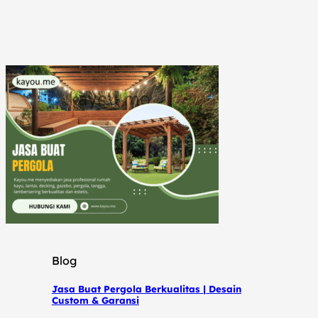
Blog
Jasa Buat Pergola Berkualitas | Desain
Custom & Garansi