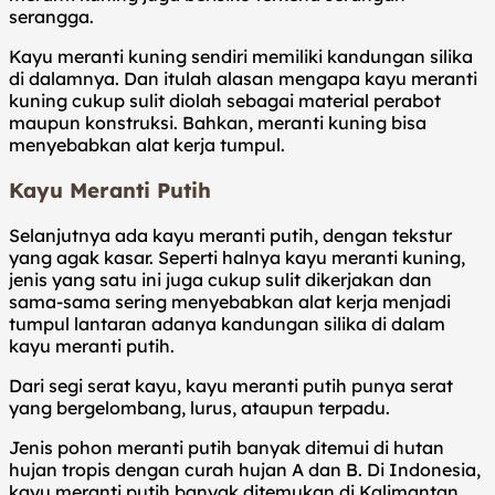
serangga.
Kayu meranti kuning sendiri memiliki kandungan silika
di dalamnya. Dan itulah alasan mengapa kayu meranti
kuning cukup sulit diolah sebagai material perabot
maupun konstruksi. Bahkan, meranti kuning bisa
menyebabkan alat kerja tumpul.
Kayu Meranti Putih
Selanjutnya ada kayu meranti putih, dengan tekstur
yang agak kasar. Seperti halnya kayu meranti kuning,
jenis yang satu ini juga cukup sulit dikerjakan dan
sama-sama sering menyebabkan alat kerja menjadi
tumpul lantaran adanya kandungan silika di dalam
kayu meranti putih.
Dari segi serat kayu, kayu meranti putih punya serat
yang bergelombang, lurus, ataupun terpadu.
Jenis pohon meranti putih banyak ditemui di hutan
hujan tropis dengan curah hujan A dan B. Di Indonesia,
kayu meranti putih banyak ditemukan di Kalimantan,