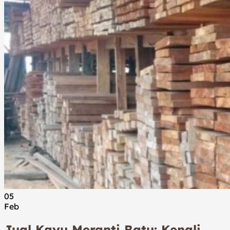
05
Feb
Jual Kayu Meranti Batu: Kenali