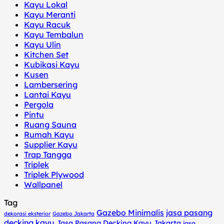
Kayu Lokal
Kayu Meranti
Kayu Racuk
Kayu Tembalun
Kayu Ulin
Kitchen Set
Kubikasi Kayu
Kusen
Lambersering
Lantai Kayu
Pergola
Pintu
Ruang Sauna
Rumah Kayu
Supplier Kayu
Trap Tangga
Triplek
Triplek Plywood
Wallpanel
Tag
Gazebo Minimalis
jasa pasang
dekorasi eksterior
Gazebo Jakarta
decking kayu
Jasa Pasang Decking Kayu Jakarta
jasa