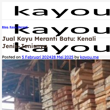
Skip
to
content
Blog
,
Kayu Meranti
Jual Kayu Meranti Batu: Kenali
Jenis-Jenisnya
Posted on
5 Februari 2024
28 Mei 2025
by
kayou.me
Beranda
Product
Our Service
Our Supply
Tentang Kami
Blog
Kontak Kami
Hubungi Kami