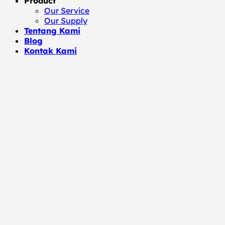
Product
Our Service
Our Supply
Tentang Kami
Blog
Kontak Kami