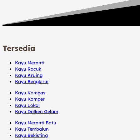
Tersedia
Kayu Meranti
Kayu Racuk
Kayu Kruing
Kayu Bengkirai
Kayu Kompas
Kayu Kamper
Kayu Lokal
Kayu Dolken Gelam
Kayu Meranti Batu
Kayu Tembalun
Kayu Bekisting