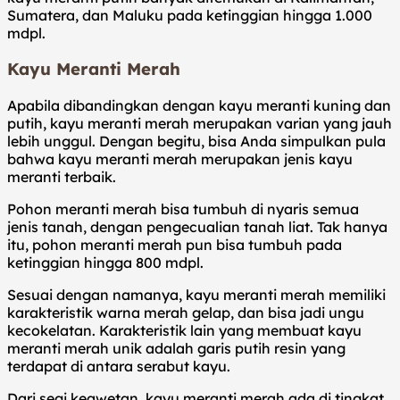
Sumatera, dan Maluku pada ketinggian hingga 1.000
mdpl.
Kayu Meranti Merah
Apabila dibandingkan dengan kayu meranti kuning dan
putih, kayu meranti merah merupakan varian yang jauh
lebih unggul. Dengan begitu, bisa Anda simpulkan pula
bahwa kayu meranti merah merupakan jenis kayu
meranti terbaik.
Pohon meranti merah bisa tumbuh di nyaris semua
jenis tanah, dengan pengecualian tanah liat. Tak hanya
itu, pohon meranti merah pun bisa tumbuh pada
ketinggian hingga 800 mdpl.
Sesuai dengan namanya, kayu meranti merah memiliki
karakteristik warna merah gelap, dan bisa jadi ungu
kecokelatan. Karakteristik lain yang membuat kayu
meranti merah unik adalah garis putih resin yang
terdapat di antara serabut kayu.
Dari segi keawetan, kayu meranti merah ada di tingkat