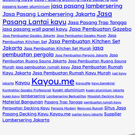
jasa pasang lambersering
pasang kusen aluminium
Jasa
Jasa Pasang Lambersering Jakarta
Pasang Lantai kayu
Jasa Pasang Trap Tangga
Jasa Pembuatan Gazebo
jasa pasang wall panel kayu
Jasa
Jasa Pembuatan Gazebo Jakarta
Jasa Pembuatan Gazebo Murah
Jasa Pembuatan Kitchen Set
Pembuatan Kitchen Set
jasa
Jakarta
Jasa Pembuatan Kitchen Set Murah
pembuatan pergola
Jasa
Jasa Pembuatan Pergola Jakarta
Pembuatan Ruang Sauna Jakarta
Jasa Pembuatan Ruang Sauna
Jasa Pembuatan Rumah
Murah
jasa pembuatan rumah kayu
Kayu Jakarta
Jasa Pembuatan Rumah Kayu Murah
jual kayu
Kayou.me
Kayou
jakarta
KayouMe
kayu bengkirai
kusen aluminium
Kontraktor Gazebo Profesional
kusen aluminium jakarta
lambersering
kusen kayu
Lambersering Berkualitas
Masalah Decking Kayu
Material Bangunan
Pasang Trap Tangga
pembuatan rumah kayu
Situs Jasa
Perawatan Decking Kayu
Pergola Modern
Renovasi Rumah
Pasang Decking Kayu Kayou.me
Supplier
suplier kayu jakarta
Lambersering Jakarta